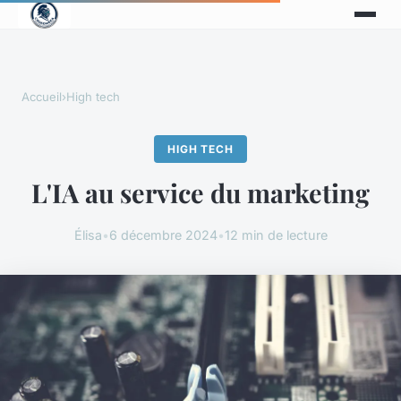
Accueil
›
High tech
HIGH TECH
L'IA au service du marketing
Élisa
•
6 décembre 2024
•
12 min de lecture