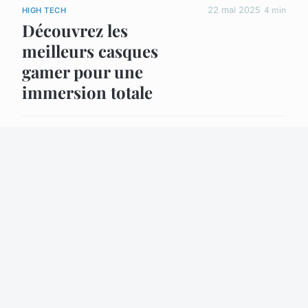
22 mai 2025
4 min
HIGH TECH
Découvrez les
meilleurs casques
gamer pour une
immersion totale
6 décembre 2024
12 min
HIGH TECH
L'IA au service du
marketing
17 septembre 2025
4 min
HIGH TECH
Maîtrisez
Microsoft
SharePoint pour